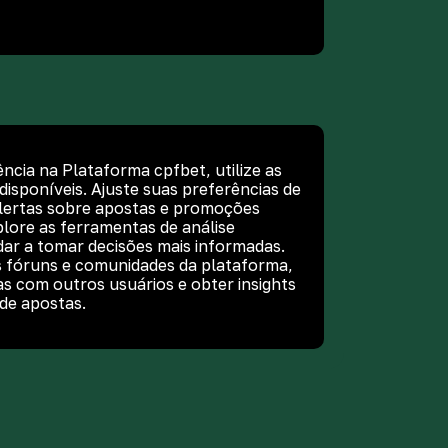
ncia na Plataforma cpfbet, utilize as
isponíveis. Ajuste suas preferências de
alertas sobre apostas e promoções
plore as ferramentas de análise
dar a tomar decisões mais informadas.
os fóruns e comunidades da plataforma,
s com outros usuários e obter insights
 de apostas.