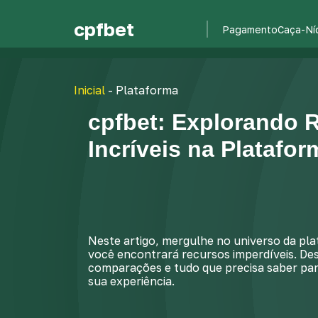
cpfbet
Pagamento
Caça-Ní
Inicial
-
Plataforma
cpfbet: Explorando 
Incríveis na Platafo
Neste artigo, mergulhe no universo da pl
você encontrará recursos imperdíveis. Des
comparações e tudo que precisa saber pa
sua experiência.