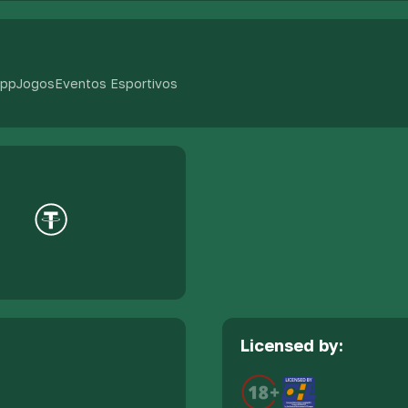
pp
Jogos
Eventos Esportivos
Licensed by: