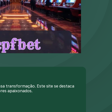
ssa transformação. Este site se destaca
res apaixonados.