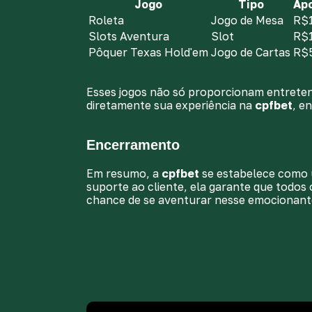
Jogo
Tipo
Ap
Roleta
Jogo de Mesa
R$
Slots Aventura
Slot
R$
Pôquer Texas Hold'em
Jogo de Cartas
R$
Esses jogos não só proporcionam entreteni
diretamente sua experiência na
cpfbet
, e
Encerramento
Em resumo, a
cpfbet
se estabelece como u
suporte ao cliente, ela garante que todos 
chance de se aventurar nesse emocionant