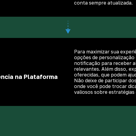
conta sempre atualizada.
Para maximizar sua experiê
opções de personalização d
notificação para receber 
relevantes. Além disso, ex
oferecidas, que podem aju
ência na Plataforma
Não deixe de participar d
onde você pode trocar dica
valiosos sobre estratégias