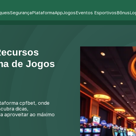
queis
Segurança
Plataforma
App
Jogos
Eventos Esportivos
Bônus
Lo
Recursos
rma de Jogos
ataforma cpfbet, onde
cubra dicas,
ra aproveitar ao máximo